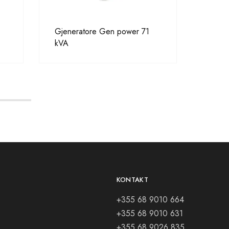
Gjeneratore Gen power 71
Wirma
kVA
KONTAKT
+355 68 9010 664
+355 68 9010 631
+355 68 9026 835