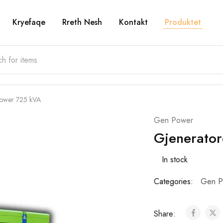
Kryefaqe
Rreth Nesh
Kontakt
Produktet
power 725 kVA
Gen Power
Gjenerato
In stock
Categories:
Gen P
Share: